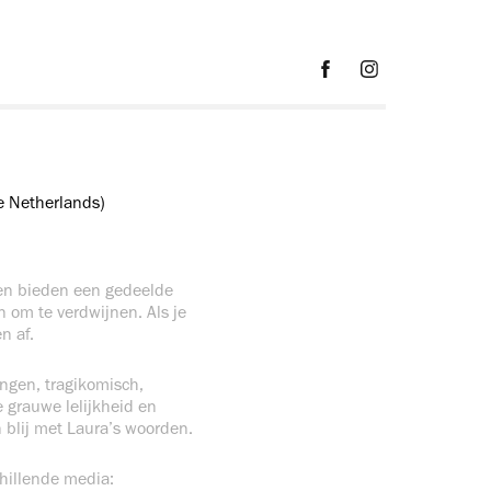
 Netherlands)
en bieden een gedeelde
 om te verdwijnen. Als je
en af.
angen, tragikomisch,
e grauwe lelijkheid en
en blij met Laura’s woorden.
chillende media: