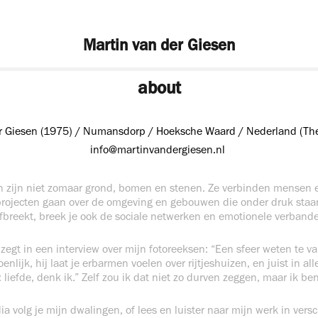
Martin van der Giesen
about
r Giesen (1975) /
Numansdorp / Hoeksche Waard / Nederland (The
info@martinvandergiesen.nl
zijn niet zomaar grond, bomen en stenen. Ze verbinden mensen 
n projecten gaan over de omgeving en gebouwen die onder druk staan
fbreekt, breek je ook de sociale netwerken en emotionele verband
zegt in een interview over mijn fotoreeksen: “Een sfeer weten te v
nlijk, hij laat je erbarmen voelen over rijtjeshuizen, en juist in all
: liefde, denk ik.” Zelf zou ik dat niet zo durven zeggen, maar ik b
ia volg je mijn dwalingen, of lees en luister naar mijn werk in vers