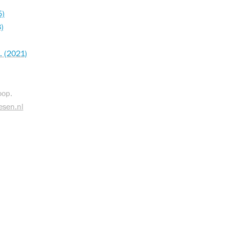
5)
)
. (2021)
koop.
esen.nl