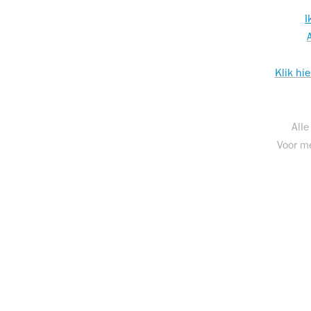
I
Klik hi
Alle
Voor me