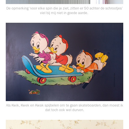
De opmerking ‘voor elke spin die je ziet, zitten er 50 achter de schrootjes’
viel bij mij niet in goede aarde.
Als Kwik, Kwek en Kwak spijbelen om te gaan skateboarden, dan moest ik
dat toch ook wel durven.