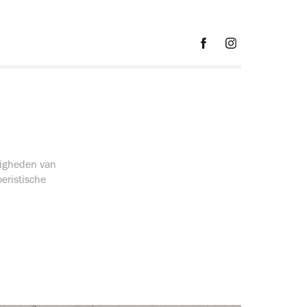
digheden van
eristische
.