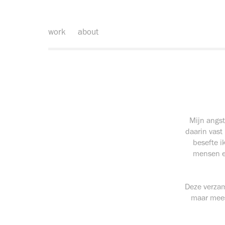
work
about
Mijn angst
daarin vast
besefte i
mensen en
Deze verzam
maar mees