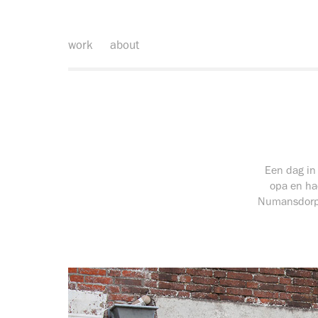
work
about
Een dag in
opa en had
Numansdorp. 