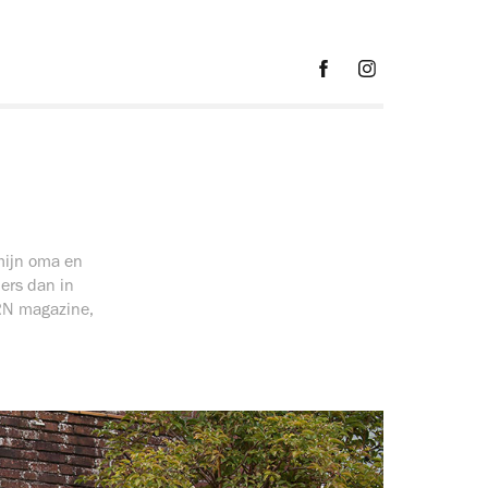
mijn oma en
ders dan in
TRN magazine,